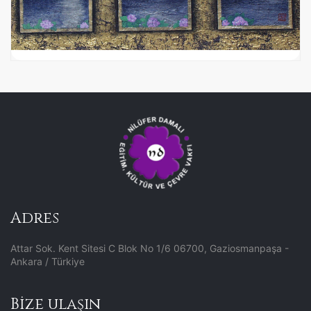
Adres
Attar Sok. Kent Sitesi C Blok No 1/6 06700, Gaziosmanpaşa -
Ankara / Türkiye
Bize ulaşın