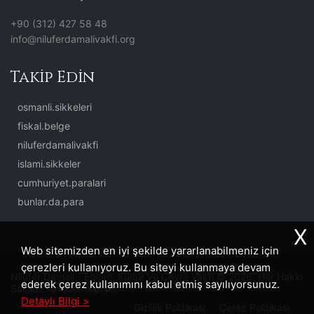
+90 (312) 427 58 48
info@niluferdamalivakfi.org
Takip Edin
osmanli.sikkeleri
fiskal.belge
niluferdamalivakfi
islami.sikkeler
cumhuriyet.paralari
bunlar.da.para
X
Web sitemizden en iyi şekilde yararlanabilmeniz için
çerezleri kullanıyoruz. Bu siteyi kullanmaya devam
Nilüfer Damalı - Eğitim, Kültür ve Çevre Vakfı © 2026. Her Hakkı
ederek çerez kullanımını kabul etmiş sayılıyorsunuz.
Saklıdır. | Site:
İkipixel
Detaylı Bilgi >
Gizlilik Politikası
Çerez Politikası