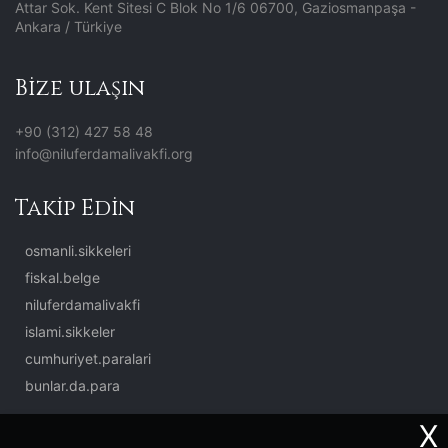
Attar Sok. Kent Sitesi C Blok No 1/6 06700, Gaziosmanpaşa -
Ankara / Türkiye
Bize ulaşın
+90 (312) 427 58 48
info@niluferdamalivakfi.org
Takip Edin
osmanli.sikkeleri
fiskal.belge
niluferdamalivakfi
islami.sikkeler
cumhuriyet.paralari
bunlar.da.para
X