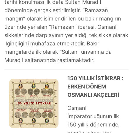
tarihi konulması ilk defa Sultan Murad I
döneminde gerçekleştirilmiştir. “Ramazan
mangırı” olarak isimlendirilen bu bakır mangırın
üzerinde yer alan “Ramazan” ibaresi, Osmanlı
sikkelerinde darp ayının yer aldığı tek sikke olarak
ilginçliğini muhafaza etmektedir. Bakır
mangırlarda ilk olarak “Sultan” ünvanına da
Murad I saltanatında rastlamaktadır.
150 YILLIK İSTİKRAR :
ERKEN DÖNEM
OSMANLI AKÇELERİ
Osmanlı
İmparatorluğunun ilk
150 yıllık döneminde,
gümüş “akçe” tipi