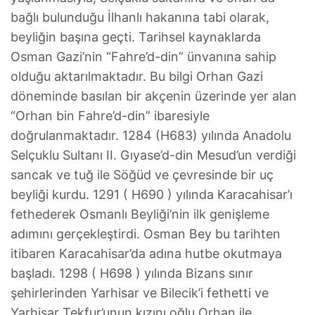
bağlı bulunduğu İlhanlı hakanına tabi olarak,
beyliğin başına geçti. Tarihsel kaynaklarda
Osman Gazi’nin “Fahre’d-din” ünvanına sahip
olduğu aktarılmaktadır. Bu bilgi Orhan Gazi
döneminde basılan bir akçenin üzerinde yer alan
“Orhan bin Fahre’d-din” ibaresiyle
doğrulanmaktadır. 1284 (H683) yılında Anadolu
Selçuklu Sultanı II. Gıyase’d-din Mesud’un verdiği
sancak ve tuğ ile Söğüd ve çevresinde bir uç
beyliği kurdu. 1291 ( H690 ) yılında Karacahisar’ı
fethederek Osmanlı Beyliği’nin ilk genişleme
adımını gerçekleştirdi. Osman Bey bu tarihten
itibaren Karacahisar’da adına hutbe okutmaya
başladı. 1298 ( H698 ) yılında Bizans sınır
şehirlerinden Yarhisar ve Bilecik’i fethetti ve
Yarhisar Tekfur’unun kızını oğlu Orhan ile