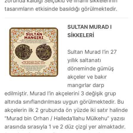
zorunda kaldığı Selçuklu ve İlhanlı sikkelerinin
tasarımların etkisinde basıldığı görülmektedir.
SULTAN MURAD I
SİKKELERİ
Sultan Murad I’in 27
yıllık saltanatı
döneminde gümüş
akçeler ve bakır
mangırlar darp
edilmiştir. Murad I’in akçelerini 3 değişik grup
altında sınıflandırılması uygun görülmektedir. Bu
akçelerin ilk 2 grubunda ön yüzde iki satır halinde
“Murad bin Orhan / Halleda’llahu Mülkehu” yazısı
arasında sırasıyla 1 ve 2 düz çizgi yer almaktadır.