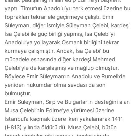
yaptı. Timur’un Anadolu’yu terk etmesi üzerine bu
toprakları tekrar ele geçirmeye çalıştı. Emir
Süleyman, diğer ismiyle Süleyman Çelebi, kardeşi
İsa Çelebi ile güç birliği yapmış, İsa Çelebi’yi
Anadolu’ya yollayarak Osmanlı birliğini tekrar
kurmaya çalışmıştır. Ancak, İsa Çelebi’ bu
mücadele esnasında diğer kardeşi Mehmed
Çelebi’yle de karşılaşmış ve mağlup olmuştur.
Böylece Emir Süleyman’ın Anadolu ve Rumeli’de
yeniden hükümdar olma sevdası da son
bulmuştur.
Emir Süleyman, Sırp ve Bulgarlar’ın desteğini alan
Musa Çelebi’nin Edirne’ye yürümesi üzerine
İstanbul’a kaçmak üzere iken yakalanarak 1411
(H813) yılında öldürüldü. Musa Çelebi, bütün
tımarlı sipahiler gibi sancak beylerinin de