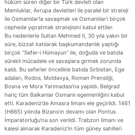
hüküm süren diğer bir Türk devleti olan
Memluklar, Avrupa devletleri ile paralel bir strateji
ile Osmanlılar’la savaşmak ve Osmanlılar’ı birçok
cephede yıpratmak stratejisini kabul ettiler.
Bu nedenlerle Sultan Mehmed II, 30 yıla yakın bir
süre, bizzat katılarak başkumandanlık yaptığı
birçok “Sefer-i Hümayun” ile, doğuda ve batıda
sürekli mücadele ve savaşlara girmek zorunda
kaldı. Bu seferler öncelikle batıda Sırbistan, Ege
adaları, Rodos, Moldavya, Romen Prensliği,
Bosna ve Mora Yarımadası’na yapıldı. Belgrad
hariç tüm Balkanlar Osmanlı egemenliğini kabul
etti. Karadeniz’de Amasra limanı ele geçirildi. 1461
(H865) yılında Bizans’ın devamı olan Pontus
İmparatorluğu’na son verildi. Trabzon limanı ve
kalesi alınarak Karadeniz’in tüm güney sahilleri