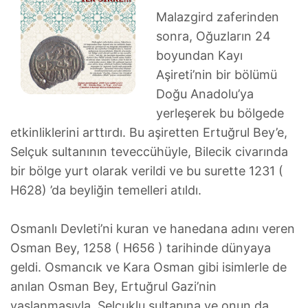
Malazgird zaferinden
sonra, Oğuzların 24
boyundan Kayı
Aşireti’nin bir bölümü
Doğu Anadolu’ya
yerleşerek bu bölgede
etkinliklerini arttırdı. Bu aşiretten Ertuğrul Bey’e,
Selçuk sultanının teveccühüyle, Bilecik civarında
bir bölge yurt olarak verildi ve bu surette 1231 (
H628) ’da beyliğin temelleri atıldı.
Osmanlı Devleti’ni kuran ve hanedana adını veren
Osman Bey, 1258 ( H656 ) tarihinde dünyaya
geldi. Osmancık ve Kara Osman gibi isimlerle de
anılan Osman Bey, Ertuğrul Gazi’nin
yaşlanmasıyla, Selçuklu sultanına ve onun da