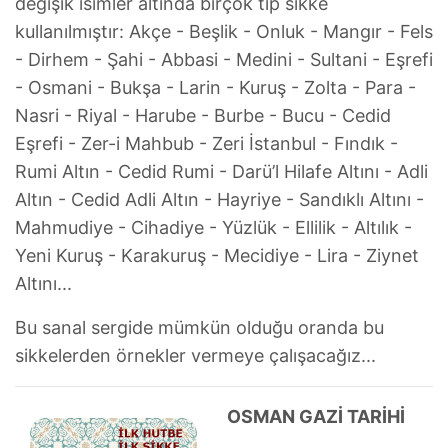
değişik isimler altında birçok tip sikke
kullanılmıştır: Akçe - Beşlik - Onluk - Mangır - Fels
- Dirhem - Şahi - Abbasi - Medini - Sultani - Eşrefi
- Osmani - Bukşa - Larin - Kuruş - Zolta - Para -
Nasri - Riyal - Harube - Burbe - Bucu - Cedid
Eşrefi - Zer-i Mahbub - Zeri İstanbul - Fındık -
Rumi Altın - Cedid Rumi - Darü’l Hilafe Altını - Adli
Altın - Cedid Adli Altın - Hayriye - Sandıklı Altını -
Mahmudiye - Cihadiye - Yüzlük - Ellilik - Altılık -
Yeni Kuruş - Karakuruş - Mecidiye - Lira - Ziynet
Altını...
Bu sanal sergide mümkün olduğu oranda bu
sikkelerden örnekler vermeye çalışacağız...
OSMAN GAZİ TARİHİ