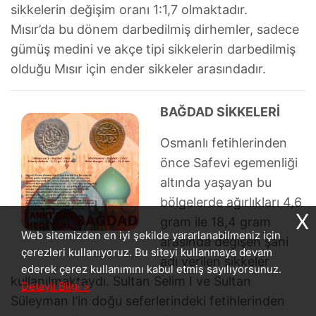
sikkelerin değişim oranı 1:1,7 olmaktadır.
Mısır’da bu dönem darbedilmiş dirhemler, sadece
gümüş medini ve akçe tipi sikkelerin darbedilmiş
olduğu Mısır için ender sikkeler arasındadır.
BAĞDAD SİKKELERİ
Osmanlı fetihlerinden
önce Safevi egemenliği
altında yaşayan bu
bölgelerde ağırlıkları 4,6
X
gram ile 18,4 gram
Web sitemizden en iyi şekilde yararlanabilmeniz için
arasında değişen şahi
çerezleri kullanıyoruz. Bu siteyi kullanmaya devam
adı verilen sikkeler
ederek çerez kullanımını kabul etmiş sayılıyorsunuz.
kullanılmaktaydı. Sultan Selim I ve Sultan
Detaylı Bilgi >
Süleyman I’in doğu seferlerindeki fetihlerinden