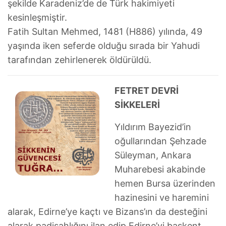
şekilde Karadeniz’de de Türk hakimiyeti
kesinleşmiştir.
Fatih Sultan Mehmed, 1481 (H886) yılında, 49
yaşında iken seferde olduğu sırada bir Yahudi
tarafından zehirlenerek öldürüldü.
FETRET DEVRİ
SİKKELERİ
Yıldırım Bayezid’in
oğullarından Şehzade
Süleyman, Ankara
Muharebesi akabinde
hemen Bursa üzerinden
hazinesini ve haremini
alarak, Edirne’ye kaçtı ve Bizans’ın da desteğini
alarak padişahlığını ilan edip Edirne’yi başkent