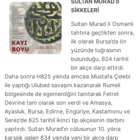
SULTAN MURAD II
SİKKELERİ
Sultan Murad II Osmanlı
tahtına geçtikten sonra,
ilk olarak Bursa’da ön
yüzünde tuğrasının
bulunduğu, 824 tarihli
bir akçe darp ettirdi.
Daha sonra H825 yılında amcası Mustafa Çelebi
ile yaptığı Ulubad savaşını kazanarak Rumeli
bölgesinde de egemenliğini tanıtarak Fetret
Devrine tam olarak son verdi ve Amasya,
Ayasluk, Bursa, Edirne, Engüriye, Kastamonu ve
Serez’de 825 tarihli ikinci tip akçesinin darbını
yaptırdı. Sultan Murad’ın cülusunun 10. yılına
karşılık gelen 834 yılında yeni bir akçe darp