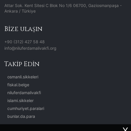
Attar Sok. Kent Sitesi C Blok No 1/6 06700, Gaziosmanpaşa -
Ankara / Türkiye
Bize ulaşın
+90 (312) 427 58 48
info@niluferdamalivakfi.org
Takip Edin
osmanli.sikkeleri
fiskal.belge
niluferdamalivakfi
islami.sikkeler
cumhuriyet.paralari
bunlar.da.para
X