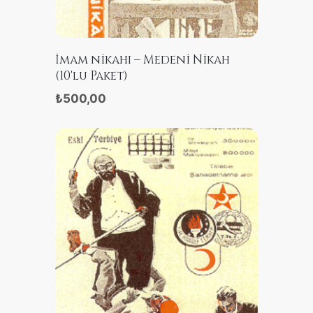
SATIN ALIN
İmam nikahı – Medeni Nikah
(10'lu Paket)
₺500,00