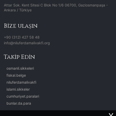
Attar Sok. Kent Sitesi C Blok No 1/6 06700, Gaziosmanpaşa -
Ankara / Türkiye
Bize ulaşın
+90 (312) 427 58 48
info@niluferdamalivakfi.org
Takip Edin
osmanli.sikkeleri
fiskal.belge
niluferdamalivakfi
islami.sikkeler
cumhuriyet.paralari
bunlar.da.para