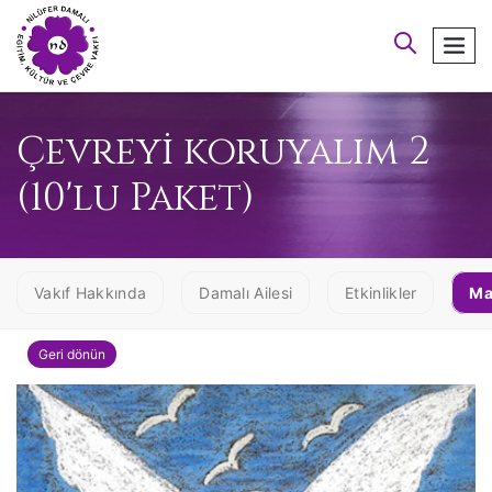
arayın
men
Çevreyi koruyalım 2
(10'lu Paket)
Vakıf Hakkında
Damalı Ailesi
Etkinlikler
Ma
Geri dönün