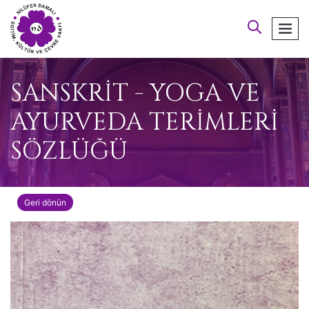
arayın
men
SANSKRİT - YOGA VE
AYURVEDA TERİMLERİ
SÖZLÜĞÜ
Geri dönün