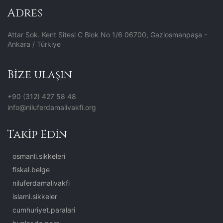
Adres
Attar Sok. Kent Sitesi C Blok No 1/6 06700, Gaziosmanpaşa -
Ankara / Türkiye
Bize ulaşın
+90 (312) 427 58 48
info@niluferdamalivakfi.org
Takip Edin
osmanli.sikkeleri
fiskal.belge
niluferdamalivakfi
islami.sikkeler
cumhuriyet.paralari