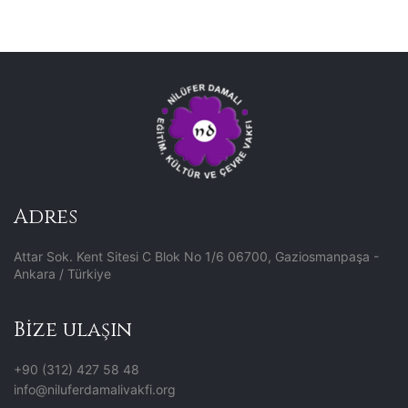
Adres
Attar Sok. Kent Sitesi C Blok No 1/6 06700, Gaziosmanpaşa -
Ankara / Türkiye
Bize ulaşın
+90 (312) 427 58 48
info@niluferdamalivakfi.org