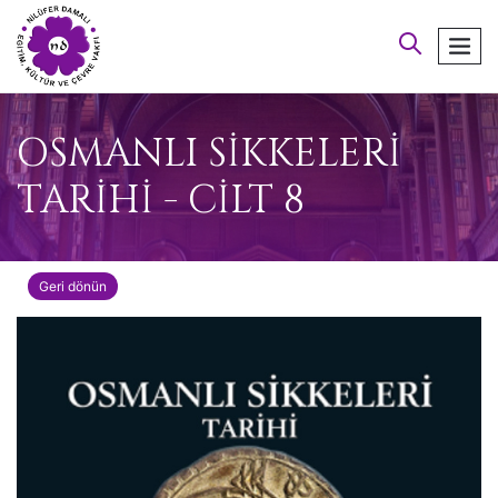
arayın
men
OSMANLI SİKKELERİ
TARİHİ - CİLT 8
Geri dönün