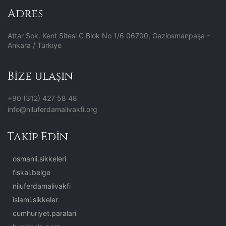
Adres
Attar Sok. Kent Sitesi C Blok No 1/6 06700, Gaziosmanpaşa -
Ankara / Türkiye
Bize ulaşın
+90 (312) 427 58 48
info@niluferdamalivakfi.org
Takip Edin
osmanli.sikkeleri
fiskal.belge
niluferdamalivakfi
islami.sikkeler
cumhuriyet.paralari