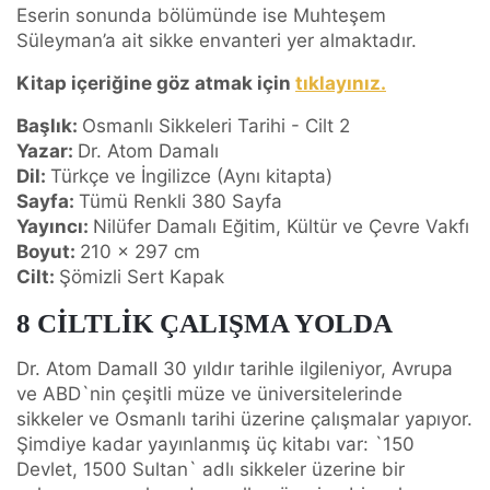
Eserin sonunda bölümünde ise Muhteşem
Süleyman’a ait sikke envanteri yer almaktadır.
Kitap içeriğine göz atmak için
tıklayınız.
Başlık:
Osmanlı Sikkeleri Tarihi - Cilt 2
Yazar:
Dr. Atom Damalı
Dil:
Türkçe ve İngilizce (Aynı kitapta)
Sayfa:
Tümü Renkli 380 Sayfa
Yayıncı:
Nilüfer Damalı Eğitim, Kültür ve Çevre Vakfı
Boyut:
210 x 297 cm
Cilt:
Şömizli Sert Kapak
8 CİLTLİK ÇALIŞMA YOLDA
Dr. Atom DamalI 30 yıldır tarihle ilgileniyor, Avrupa
ve ABD`nin çeşitli müze ve üniversitelerinde
sikkeler ve Osmanlı tarihi üzerine çalışmalar yapıyor.
Şimdiye kadar yayınlanmış üç kitabı var: `150
Devlet, 1500 Sultan` adlı sikkeler üzerine bir