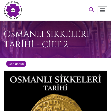
arayın
men
OSMANLI SİKKELERİ
TARİHİ - CİLT 2
Geri dönün