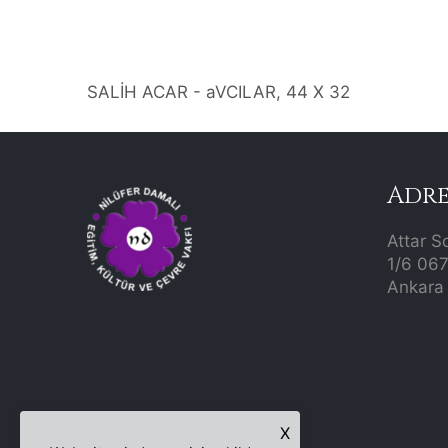
SALİH ACAR - aVCILAR, 44 X 32
Adre
Attar S
1/6 06
Ankara 
X