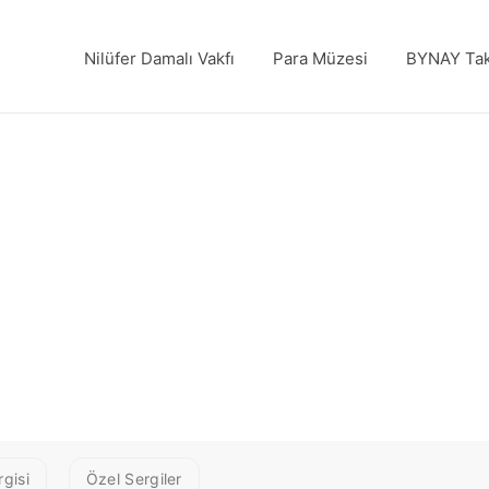
Nilüfer Damalı Vakfı
Para Müzesi
BYNAY Tak
- aVCILAR, 44 X
gisi
Özel Sergiler