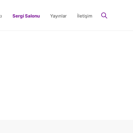
arayın
ı
Sergi Salonu
Yayınlar
İletişim
 32