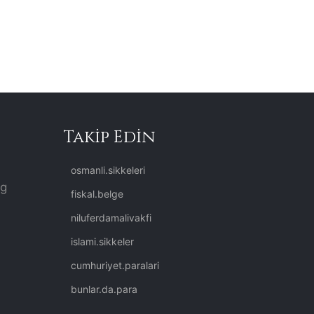
Takip Edin
osmanli.sikkeleri
rg
fiskal.belge
niluferdamalivakfi
islami.sikkeler
cumhuriyet.paralari
bunlar.da.para