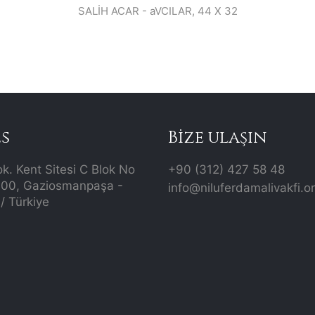
SALİH ACAR - aVCILAR, 44 X 32
s
Bize ulaşın
ok. Kent Sitesi C Blok No
+90 (312) 427 58 48
700, Gaziosmanpaşa -
info@niluferdamalivakfi.o
/ Türkiye