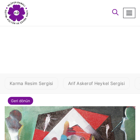
arayın
men
RAFET EKIZ - 70 x 50
Karma Resim Sergisi
Arif Askerof Heykel Sergisi
Geri dönün