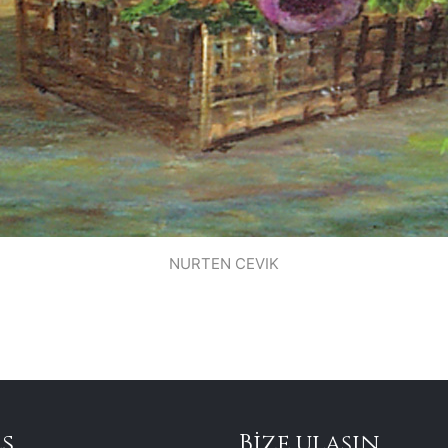
NURTEN CEVIK
s
Bize ulaşın