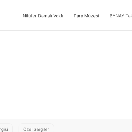
Nilüfer Damalı Vakfı
Para Müzesi
BYNAY Tak
VIK
gisi
Özel Sergiler