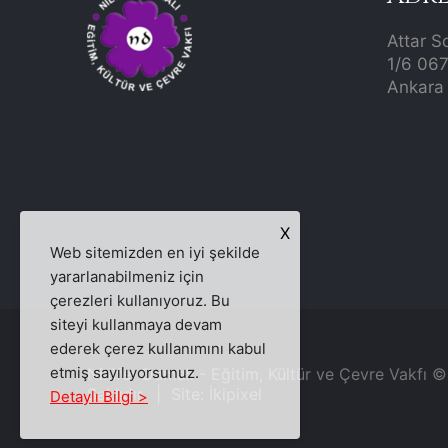
Attar S
1/6 06
Ankara 
X
Web sitemizden en iyi şekilde
yararlanabilmeniz için
çerezleri kullanıyoruz. Bu
siteyi kullanmaya devam
ederek çerez kullanımını kabul
etmiş sayılıyorsunuz.
Nilüfer Damalı - Eğitim, Kültür ve Çevre Vakfı 
Saklıdır. | Site:
İkipixel
Detaylı Bilgi >