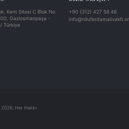
ok. Kent Sitesi C Blok No
+90 (312) 427 58 48
700, Gaziosmanpaşa -
info@niluferdamalivakfi.o
/ Türkiye
© 2026. Her Hakkı