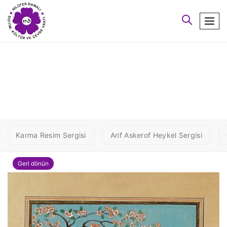
arayın
men
NEŞE DAMALI - Kaval
Üfleyen Çoban
Karma Resim Sergisi
Arif Askerof Heykel Sergisi
Geri dönün