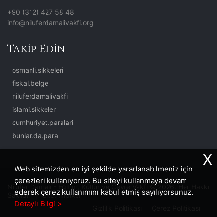
+90 (312) 427 58 48
info@niluferdamalivakfi.org
Takip Edin
osmanli.sikkeleri
fiskal.belge
niluferdamalivakfi
islami.sikkeler
cumhuriyet.paralari
bunlar.da.para
X
Web sitemizden en iyi şekilde yararlanabilmeniz için
çerezleri kullanıyoruz. Bu siteyi kullanmaya devam
Nilüfer Damalı - Eğitim, Kültür ve Çevre Vakfı © 2026. Her Hakkı
ederek çerez kullanımını kabul etmiş sayılıyorsunuz.
Saklıdır. | Site:
İkipixel
Detaylı Bilgi >
Gizlilik Politikası
Çerez Politikası