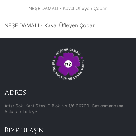
NEŞE DAMALI - Kaval Üfleyen Çoban
NEŞE DAMALI - Kaval Üfleyen Çoban
Adres
Attar Sok. Kent Sitesi C Blok No 1/6 06700, Gaziosmanpaşa -
Ankara / Türkiye
Bize ulaşın