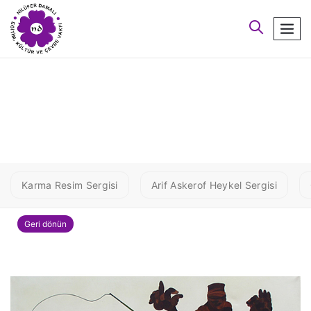
arayın
men
MEHMET NAZIM - Siyah
Kalem
Karma Resim Sergisi
Arif Askerof Heykel Sergisi
Geri dönün