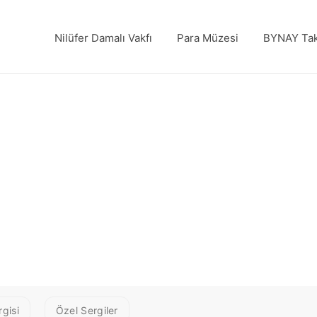
Nilüfer Damalı Vakfı
Para Müzesi
BYNAY Tak
ZÇELİK - Eyüp
n, 72 x 55
gisi
Özel Sergiler