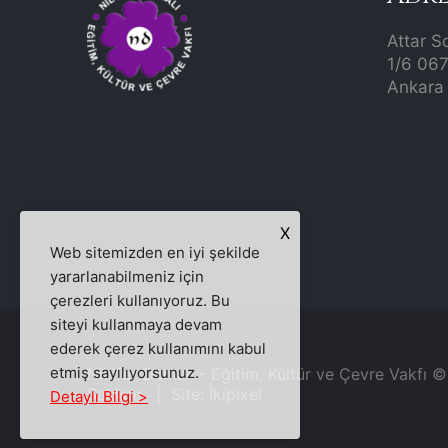
Attar S
1/6 06
Ankara 
X
Web sitemizden en iyi şekilde
yararlanabilmeniz için
çerezleri kullanıyoruz. Bu
siteyi kullanmaya devam
ederek çerez kullanımını kabul
etmiş sayılıyorsunuz.
Nilüfer Damalı - Eğitim, Kültür ve Çevre Vakfı 
Saklıdır. | Site:
İkipixel
Detaylı Bilgi >