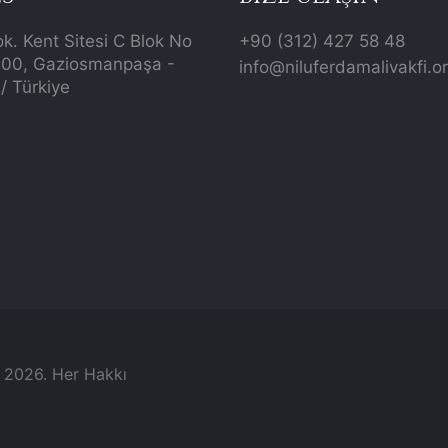
ok. Kent Sitesi C Blok No
+90 (312) 427 58 48
700, Gaziosmanpaşa -
info@niluferdamalivakfi.o
/ Türkiye
© 2026. Her Hakkı