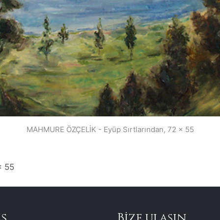
MAHMURE ÖZÇELİK - Eyüp Sırtlarından, 72 x 55
x 55
s
Bize ulaşın