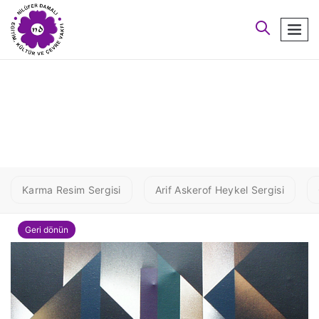
arayın
men
ABDURRAHMAN
ÖZTOPRAK - 80 X 80
Karma Resim Sergisi
Arif Askerof Heykel Sergisi
Geri dönün