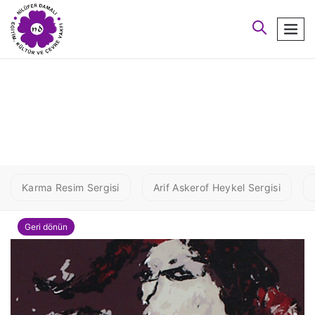
arayın
men
6 UYGUR
Karma Resim Sergisi
Arif Askerof Heykel Sergisi
Geri dönün