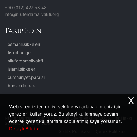
+90 (312) 427 58 48
info@niluferdamalivakfi.org
Takip Edin
osmanli.sikkeleri
fiskal.belge
niluferdamalivakfi
islami.sikkeler
cumhuriyet.paralari
bunlar.da.para
X
Web sitemizden en iyi şekilde yararlanabilmeniz için
çerezleri kullanıyoruz. Bu siteyi kullanmaya devam
Nilüfer Damalı - Eğitim, Kültür ve Çevre Vakfı © 2026. Her Hakkı
ederek çerez kullanımını kabul etmiş sayılıyorsunuz.
Saklıdır. | Site:
İkipixel
Detaylı Bilgi >
Gizlilik Politikası
Çerez Politikası