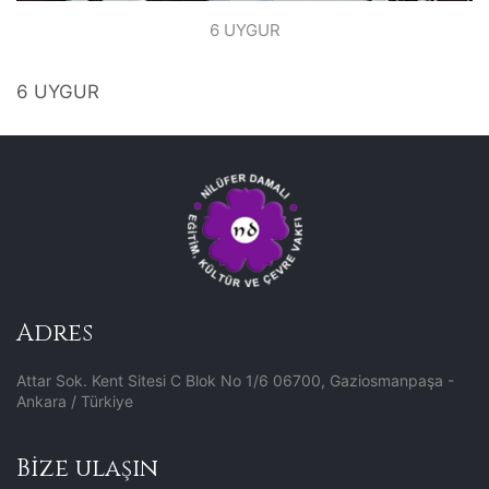
6 UYGUR
6 UYGUR
Adres
Attar Sok. Kent Sitesi C Blok No 1/6 06700, Gaziosmanpaşa -
Ankara / Türkiye
Bize ulaşın