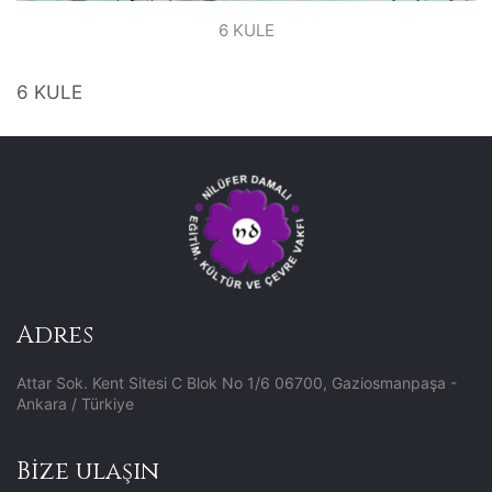
6 KULE
6 KULE
Adres
Attar Sok. Kent Sitesi C Blok No 1/6 06700, Gaziosmanpaşa -
Ankara / Türkiye
Bize ulaşın