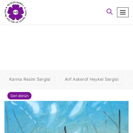
arayın
men
6 KULE
Karma Resim Sergisi
Arif Askerof Heykel Sergisi
Geri dönün