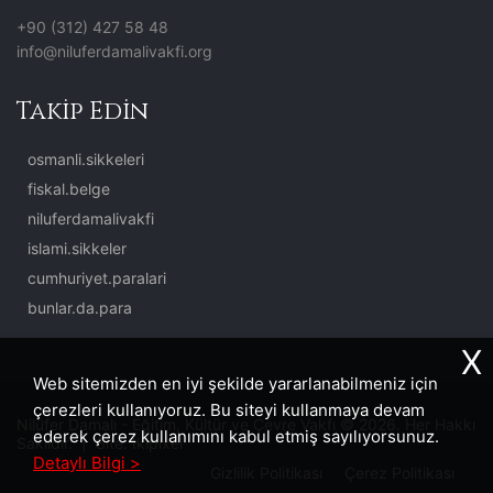
+90 (312) 427 58 48
info@niluferdamalivakfi.org
Takip Edin
osmanli.sikkeleri
fiskal.belge
niluferdamalivakfi
islami.sikkeler
cumhuriyet.paralari
bunlar.da.para
X
Web sitemizden en iyi şekilde yararlanabilmeniz için
çerezleri kullanıyoruz. Bu siteyi kullanmaya devam
Nilüfer Damalı - Eğitim, Kültür ve Çevre Vakfı © 2026. Her Hakkı
ederek çerez kullanımını kabul etmiş sayılıyorsunuz.
Saklıdır. | Site:
İkipixel
Detaylı Bilgi >
Gizlilik Politikası
Çerez Politikası