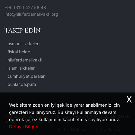
+90 (312) 427 58 48
info@niluferdamalivakfi.org
Takip Edin
osmanli.sikkeleri
fiskal.belge
niluferdamalivakfi
islami.sikkeler
cumhuriyet.paralari
bunlar.da.para
X
Web sitemizden en iyi şekilde yararlanabilmeniz için
çerezleri kullanıyoruz. Bu siteyi kullanmaya devam
Nilüfer Damalı - Eğitim, Kültür ve Çevre Vakfı © 2026. Her Hakkı
ederek çerez kullanımını kabul etmiş sayılıyorsunuz.
Saklıdır. | Site:
İkipixel
Detaylı Bilgi >
Gizlilik Politikası
Çerez Politikası