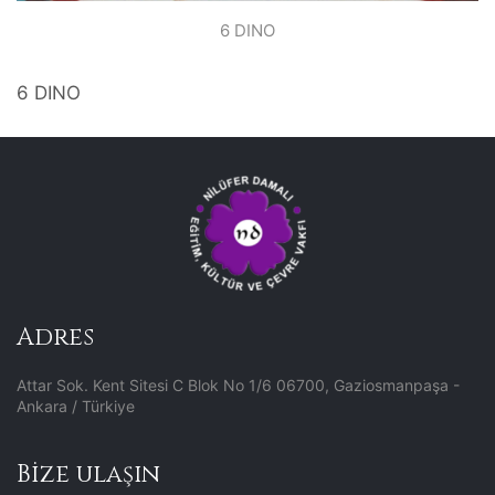
6 DINO
6 DINO
Adres
Attar Sok. Kent Sitesi C Blok No 1/6 06700, Gaziosmanpaşa -
Ankara / Türkiye
Bize ulaşın