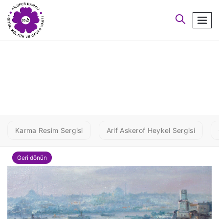
arayın
men
5 SAFI1
Karma Resim Sergisi
Arif Askerof Heykel Sergisi
Geri dönün