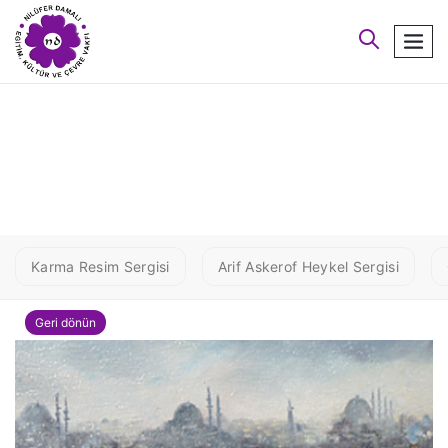
arayın
men
5 NIHAL ATAMER
Karma Resim Sergisi
Arif Askerof Heykel Sergisi
Geri dönün