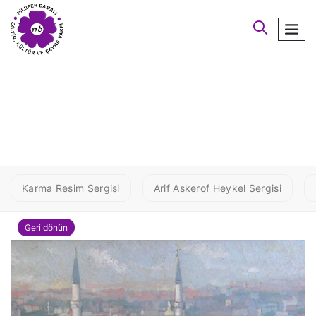
arayın
men
5 GUL
Karma Resim Sergisi
Arif Askerof Heykel Sergisi
Geri dönün