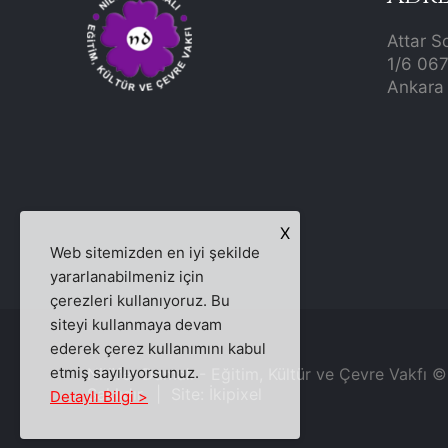
Attar S
1/6 06
Ankara 
X
Web sitemizden en iyi şekilde
yararlanabilmeniz için
çerezleri kullanıyoruz. Bu
siteyi kullanmaya devam
ederek çerez kullanımını kabul
etmiş sayılıyorsunuz.
Nilüfer Damalı - Eğitim, Kültür ve Çevre Vakfı 
Saklıdır. | Site:
İkipixel
Detaylı Bilgi >