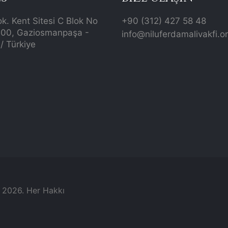
ok. Kent Sitesi C Blok No
+90 (312) 427 58 48
700, Gaziosmanpaşa -
info@niluferdamalivakfi.o
/ Türkiye
© 2026. Her Hakkı