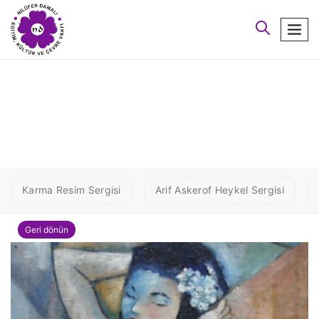
arayın
men
2 OKUNAMADI4
Karma Resim Sergisi
Arif Askerof Heykel Sergisi
Geri dönün