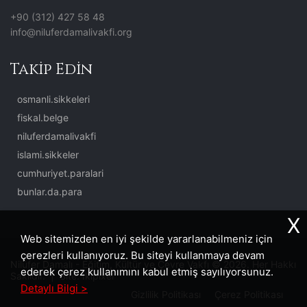
+90 (312) 427 58 48
info@niluferdamalivakfi.org
Takip Edin
osmanli.sikkeleri
fiskal.belge
niluferdamalivakfi
islami.sikkeler
cumhuriyet.paralari
bunlar.da.para
X
Web sitemizden en iyi şekilde yararlanabilmeniz için
çerezleri kullanıyoruz. Bu siteyi kullanmaya devam
Nilüfer Damalı - Eğitim, Kültür ve Çevre Vakfı © 2026. Her Hakkı
ederek çerez kullanımını kabul etmiş sayılıyorsunuz.
Saklıdır. | Site:
İkipixel
Detaylı Bilgi >
Gizlilik Politikası
Çerez Politikası