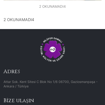
2 OKUNAMADI4
2 OKUNAMADI4
Adres
Attar Sok. Kent Sitesi C Blok No 1/6 06700, Gaziosmanpaşa -
Ankara / Türkiye
Bize ulaşın