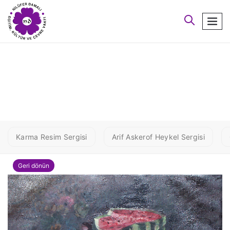
arayın
men
2 KAZAK TURIN
Karma Resim Sergisi
Arif Askerof Heykel Sergisi
Geri dönün