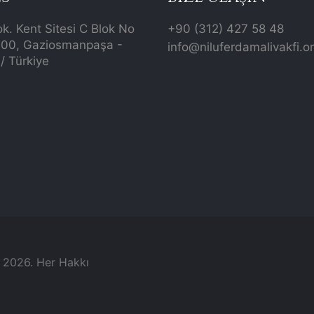
ok. Kent Sitesi C Blok No
+90 (312) 427 58 48
700, Gaziosmanpaşa -
info@niluferdamalivakfi.o
/ Türkiye
© 2026. Her Hakkı