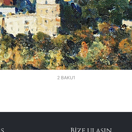
2 BAKU1
s
Bize ulaşın