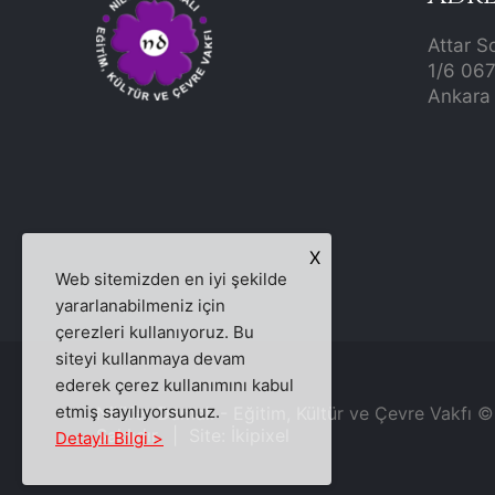
Attar S
1/6 06
Ankara 
X
Web sitemizden en iyi şekilde
yararlanabilmeniz için
çerezleri kullanıyoruz. Bu
siteyi kullanmaya devam
ederek çerez kullanımını kabul
etmiş sayılıyorsunuz.
Nilüfer Damalı - Eğitim, Kültür ve Çevre Vakfı 
Saklıdır. | Site:
İkipixel
Detaylı Bilgi >