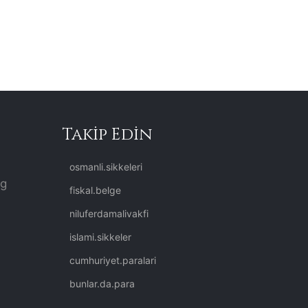
Takip Edin
osmanli.sikkeleri
rg
fiskal.belge
niluferdamalivakfi
islami.sikkeler
cumhuriyet.paralari
bunlar.da.para