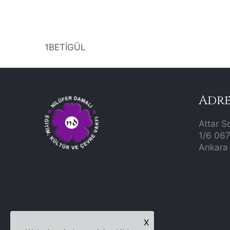
1BETİGÜL
Adre
Attar S
1/6 06
Ankara 
X