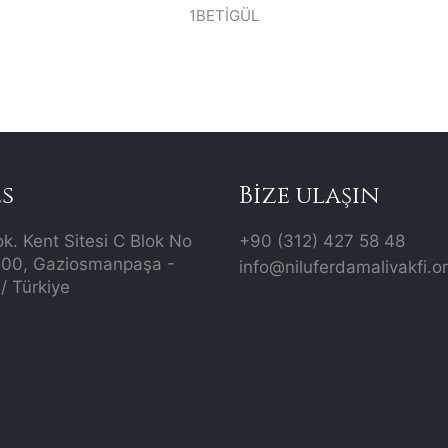
1BETİGÜL
s
Bize ulaşın
ok. Kent Sitesi C Blok No
+90 (312) 427 58 48
700, Gaziosmanpaşa -
info@niluferdamalivakfi.o
/ Türkiye