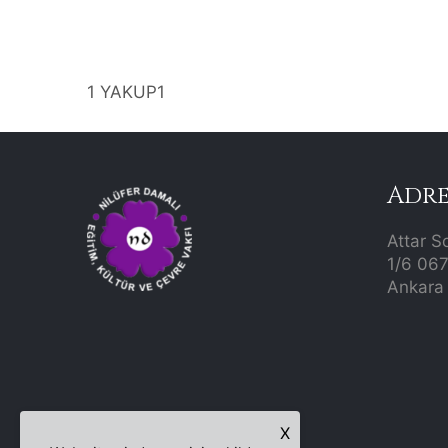
1 YAKUP1
Adre
Attar S
1/6 06
Ankara 
X