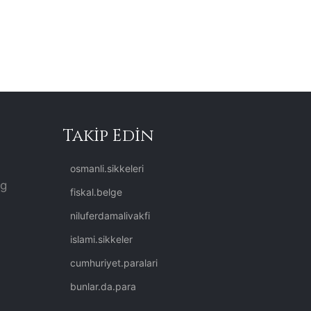
Takip Edin
osmanli.sikkeleri
rg
fiskal.belge
niluferdamalivakfi
islami.sikkeler
cumhuriyet.paralari
bunlar.da.para