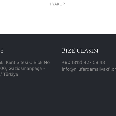
1 YAKUP1
s
Bize ulaşın
ok. Kent Sitesi C Blok No
+90 (312) 427 58 48
700, Gaziosmanpaşa -
info@niluferdamalivakfi.o
/ Türkiye