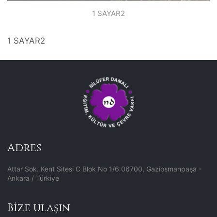
1 SAYAR2
1 SAYAR2
Adres
Attar Sok. Kent Sitesi C Blok No 1/6 06700, Gaziosmanpaşa -
Ankara / Türkiye
Bize ulaşın