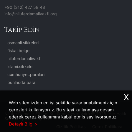
+90 (312) 427 58 48
info@niluferdamalivakfi.org
Takip Edin
osmanli.sikkeleri
fiskal.belge
niluferdamalivakfi
islami.sikkeler
cumhuriyet.paralari
bunlar.da.para
X
Web sitemizden en iyi şekilde yararlanabilmeniz için
çerezleri kullanıyoruz. Bu siteyi kullanmaya devam
Nilüfer Damalı - Eğitim, Kültür ve Çevre Vakfı © 2026. Her Hakkı
ederek çerez kullanımını kabul etmiş sayılıyorsunuz.
Saklıdır. | Site:
İkipixel
Detaylı Bilgi >
Gizlilik Politikası
Çerez Politikası