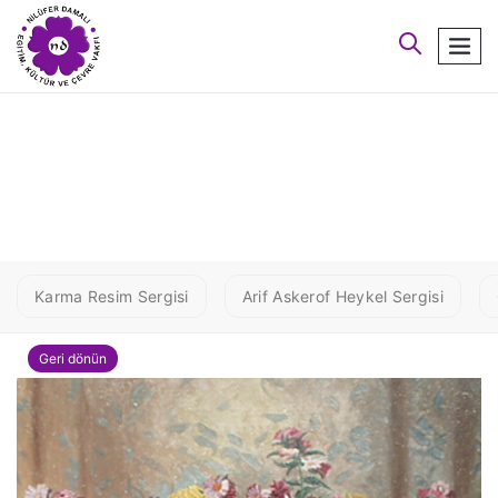
arayın
men
1 SAYAR2
Karma Resim Sergisi
Arif Askerof Heykel Sergisi
Geri dönün