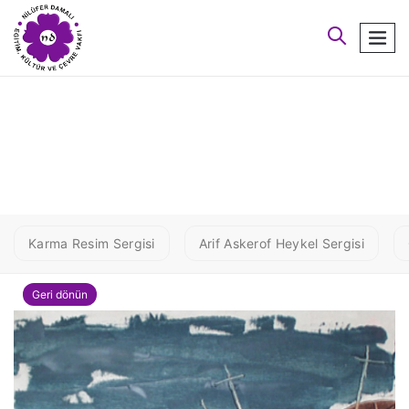
arayın
men
1 SALZEKI1
Karma Resim Sergisi
Arif Askerof Heykel Sergisi
Geri dönün