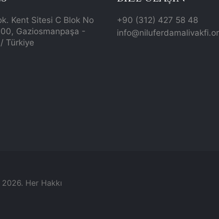
ok. Kent Sitesi C Blok No
+90 (312) 427 58 48
700, Gaziosmanpaşa -
info@niluferdamalivakfi.o
/ Türkiye
© 2026. Her Hakkı