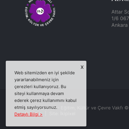
Attar S
1/6 06
Ankara 
X
Web sitemizden en iyi şekilde
yararlanabilmeniz için
çerezleri kullanıyoruz. Bu
siteyi kullanmaya devam
ederek çerez kullanımını kabul
etmiş sayılıyorsunuz.
Nilüfer Damalı - Eğitim, Kültür ve Çevre Vakfı 
Saklıdır. | Site:
İkipixel
Detaylı Bilgi >