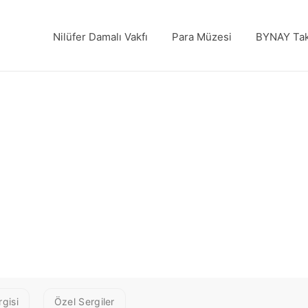
Nilüfer Damalı Vakfı
Para Müzesi
BYNAY Tak
OP TOPRAK
gisi
Özel Sergiler