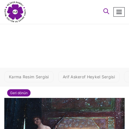
arayın
men
1 L CONMTL
Karma Resim Sergisi
Arif Askerof Heykel Sergisi
Geri dönün