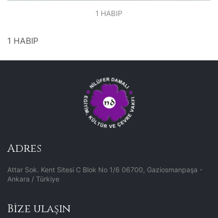
1 HABIP
1 HABIP
Adres
Attar Sok. Kent Sitesi C Blok No 1/6 06700, Gaziosmanpaşa -
Ankara / Türkiye
Bize ulaşın