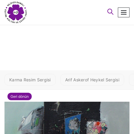
arayın
men
1 HABIP
Karma Resim Sergisi
Arif Askerof Heykel Sergisi
Geri dönün