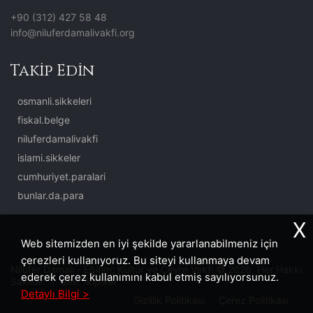
+90 (312) 427 58 48
info@niluferdamalivakfi.org
Takip Edin
osmanli.sikkeleri
fiskal.belge
niluferdamalivakfi
islami.sikkeler
cumhuriyet.paralari
bunlar.da.para
X
Web sitemizden en iyi şekilde yararlanabilmeniz için
çerezleri kullanıyoruz. Bu siteyi kullanmaya devam
Nilüfer Damalı - Eğitim, Kültür ve Çevre Vakfı © 2026. Her Hakkı
ederek çerez kullanımını kabul etmiş sayılıyorsunuz.
Saklıdır. | Site:
İkipixel
Detaylı Bilgi >
Gizlilik Politikası
Çerez Politikası