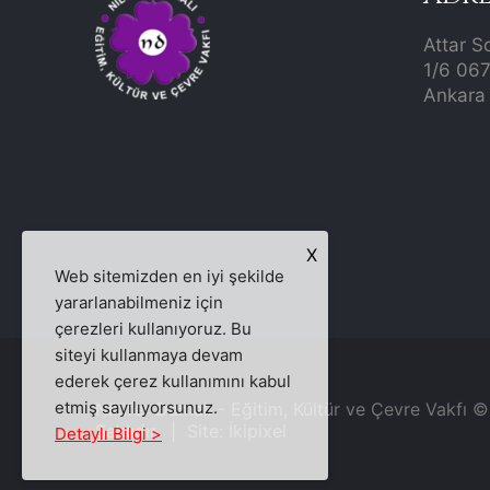
Attar S
1/6 06
Ankara 
X
Web sitemizden en iyi şekilde
yararlanabilmeniz için
çerezleri kullanıyoruz. Bu
siteyi kullanmaya devam
ederek çerez kullanımını kabul
etmiş sayılıyorsunuz.
Nilüfer Damalı - Eğitim, Kültür ve Çevre Vakfı 
Saklıdır. | Site:
İkipixel
Detaylı Bilgi >