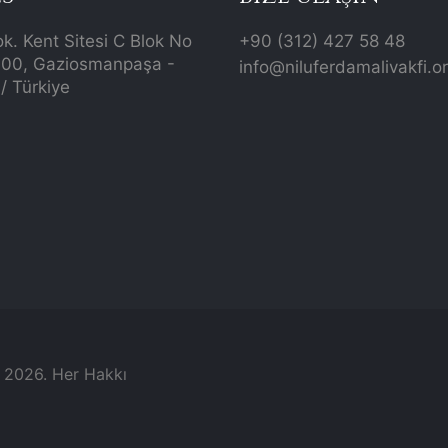
ok. Kent Sitesi C Blok No
+90 (312) 427 58 48
700, Gaziosmanpaşa -
info@niluferdamalivakfi.o
/ Türkiye
© 2026. Her Hakkı