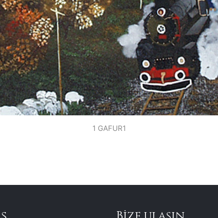
1 GAFUR1
s
Bize ulaşın