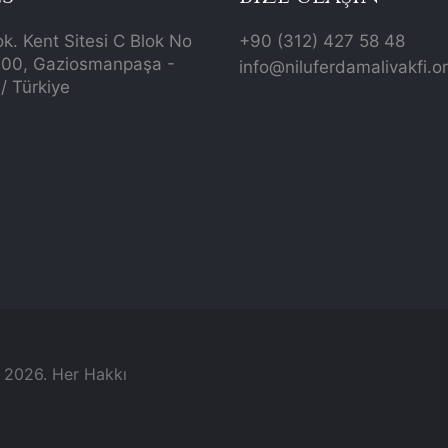
ok. Kent Sitesi C Blok No
+90 (312) 427 58 48
700, Gaziosmanpaşa -
info@niluferdamalivakfi.o
/ Türkiye
© 2026. Her Hakkı