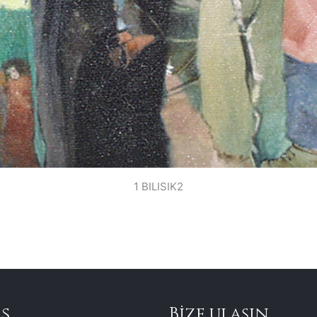
1 BILISIK2
s
Bize ulaşın