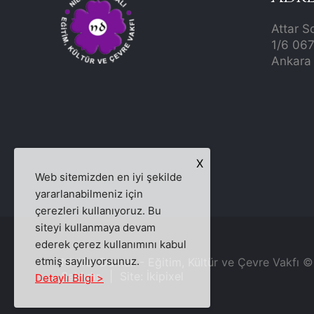
Attar S
1/6 06
Ankara 
X
Web sitemizden en iyi şekilde
yararlanabilmeniz için
çerezleri kullanıyoruz. Bu
siteyi kullanmaya devam
ederek çerez kullanımını kabul
etmiş sayılıyorsunuz.
Nilüfer Damalı - Eğitim, Kültür ve Çevre Vakfı 
Saklıdır. | Site:
İkipixel
Detaylı Bilgi >