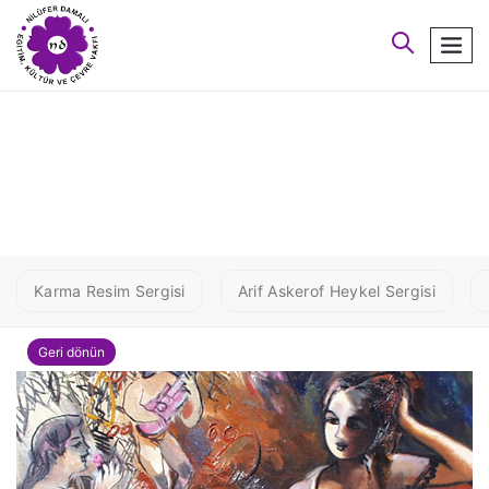
arayın
men
1 AYAZ1
Karma Resim Sergisi
Arif Askerof Heykel Sergisi
Geri dönün