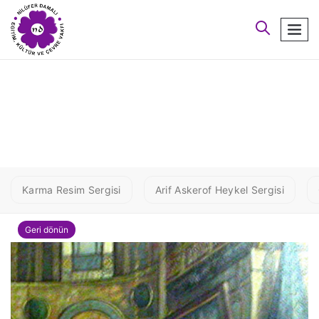
arayın
men
1 ANONIM33
Karma Resim Sergisi
Arif Askerof Heykel Sergisi
Geri dönün