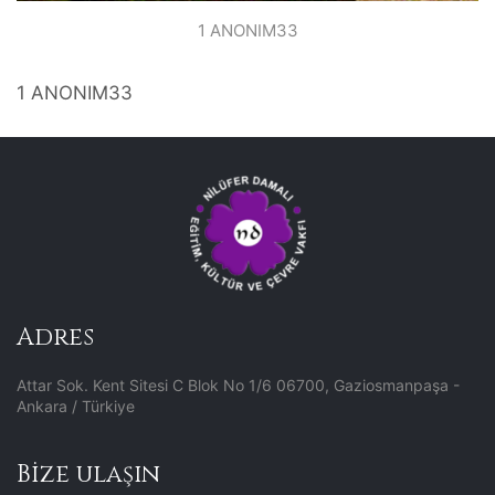
1 ANONIM33
1 ANONIM33
Adres
Attar Sok. Kent Sitesi C Blok No 1/6 06700, Gaziosmanpaşa -
Ankara / Türkiye
Bize ulaşın