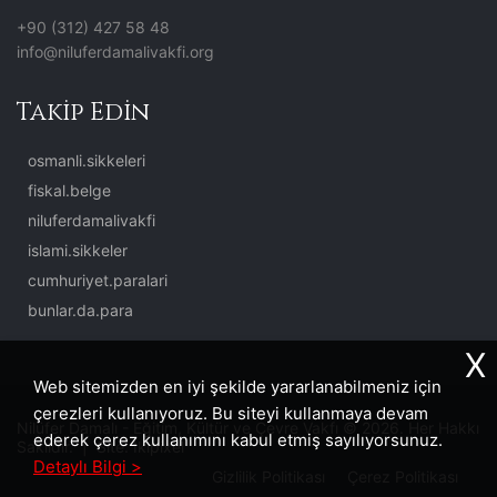
+90 (312) 427 58 48
info@niluferdamalivakfi.org
Takip Edin
osmanli.sikkeleri
fiskal.belge
niluferdamalivakfi
islami.sikkeler
cumhuriyet.paralari
bunlar.da.para
X
Web sitemizden en iyi şekilde yararlanabilmeniz için
çerezleri kullanıyoruz. Bu siteyi kullanmaya devam
Nilüfer Damalı - Eğitim, Kültür ve Çevre Vakfı © 2026. Her Hakkı
ederek çerez kullanımını kabul etmiş sayılıyorsunuz.
Saklıdır. | Site:
İkipixel
Detaylı Bilgi >
Gizlilik Politikası
Çerez Politikası