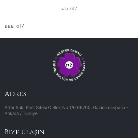
aaa kif7
aaa kif7
Adres
Attar Sok. Kent Sitesi C Blok No 1/6 06700, Gaziosmanpaşa -
Ankara / Türkiye
Bize ulaşın