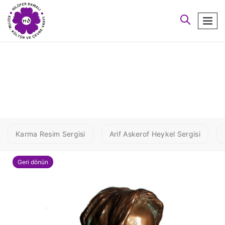
arayın
men
aaa kif7
Karma Resim Sergisi
Arif Askerof Heykel Sergisi
Geri dönün