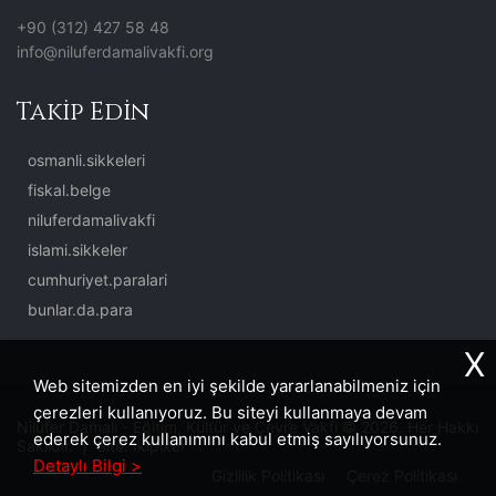
+90 (312) 427 58 48
info@niluferdamalivakfi.org
Takip Edin
osmanli.sikkeleri
fiskal.belge
niluferdamalivakfi
islami.sikkeler
cumhuriyet.paralari
bunlar.da.para
X
Web sitemizden en iyi şekilde yararlanabilmeniz için
çerezleri kullanıyoruz. Bu siteyi kullanmaya devam
Nilüfer Damalı - Eğitim, Kültür ve Çevre Vakfı © 2026. Her Hakkı
ederek çerez kullanımını kabul etmiş sayılıyorsunuz.
Saklıdır. | Site:
İkipixel
Detaylı Bilgi >
Gizlilik Politikası
Çerez Politikası