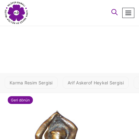
arayın
men
aaa kif3
Karma Resim Sergisi
Arif Askerof Heykel Sergisi
Geri dönün