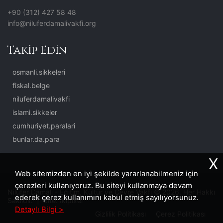
+90 (312) 427 58 48
info@niluferdamalivakfi.org
Takip Edin
osmanli.sikkeleri
fiskal.belge
niluferdamalivakfi
islami.sikkeler
cumhuriyet.paralari
bunlar.da.para
X
Web sitemizden en iyi şekilde yararlanabilmeniz için
çerezleri kullanıyoruz. Bu siteyi kullanmaya devam
Nilüfer Damalı - Eğitim, Kültür ve Çevre Vakfı © 2026. Her Hakkı
ederek çerez kullanımını kabul etmiş sayılıyorsunuz.
Saklıdır. | Site:
İkipixel
Detaylı Bilgi >
Gizlilik Politikası
Çerez Politikası