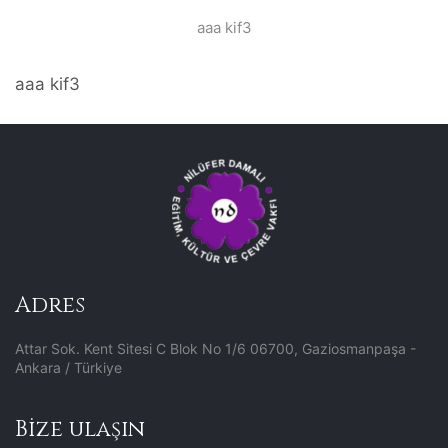
aaa kif3
aaa kif3
Adres
Attar Sok. Kent Sitesi C Blok No 1/6 06700, Gaziosmanpaşa -
Ankara / Türkiye
Bize ulaşın