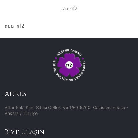
aaa kif2
aaa kif2
Adres
Attar Sok. Kent Sitesi C Blok No 1/6 06700, Gaziosmanpaşa -
Ankara / Türkiye
Bize ulaşın