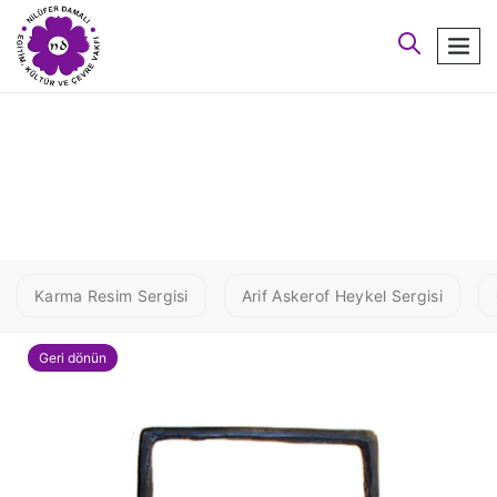
arayın
men
aaa kif2
Karma Resim Sergisi
Arif Askerof Heykel Sergisi
Geri dönün