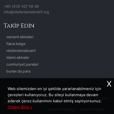
+90 (312) 427 58 48
info@niluferdamalivakfi.org
Takip Edin
osmanli.sikkeleri
fiskal.belge
niluferdamalivakfi
islami.sikkeler
cumhuriyet.paralari
bunlar.da.para
X
Web sitemizden en iyi şekilde yararlanabilmeniz için
çerezleri kullanıyoruz. Bu siteyi kullanmaya devam
Nilüfer Damalı - Eğitim, Kültür ve Çevre Vakfı © 2026. Her Hakkı
ederek çerez kullanımını kabul etmiş sayılıyorsunuz.
Saklıdır. | Site:
İkipixel
Detaylı Bilgi >
Gizlilik Politikası
Çerez Politikası