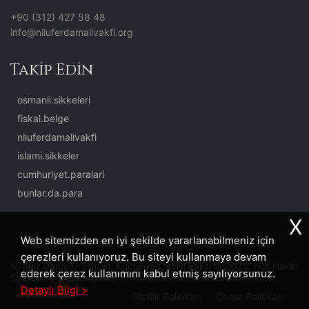
+90 (312) 427 58 48
info@niluferdamalivakfi.org
Takip Edin
osmanli.sikkeleri
fiskal.belge
niluferdamalivakfi
islami.sikkeler
cumhuriyet.paralari
bunlar.da.para
X
Web sitemizden en iyi şekilde yararlanabilmeniz için
çerezleri kullanıyoruz. Bu siteyi kullanmaya devam
Nilüfer Damalı - Eğitim, Kültür ve Çevre Vakfı © 2026. Her Hakkı
ederek çerez kullanımını kabul etmiş sayılıyorsunuz.
Saklıdır. | Site:
İkipixel
Detaylı Bilgi >
Gizlilik Politikası
Çerez Politikası