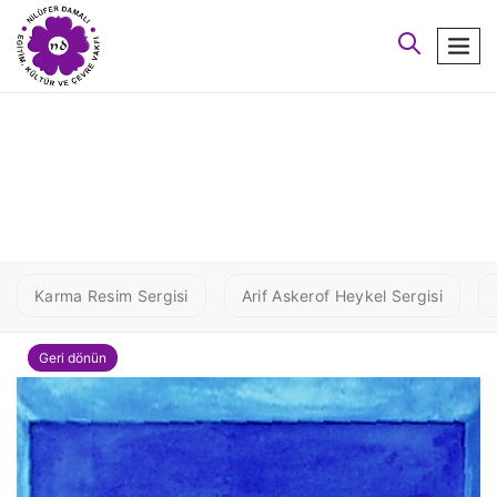
arayın
men
1nese3
Karma Resim Sergisi
Arif Askerof Heykel Sergisi
Geri dönün