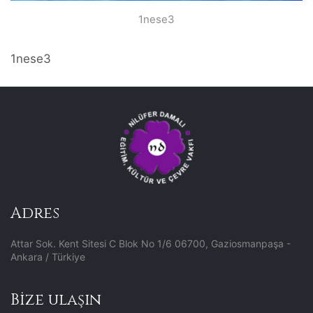
1nese3
1nese3
Adres
Attar Sok. Kent Sitesi C Blok No 1/6 06700, Gaziosmanpaşa -
Ankara / Türkiye
Bize ulaşın