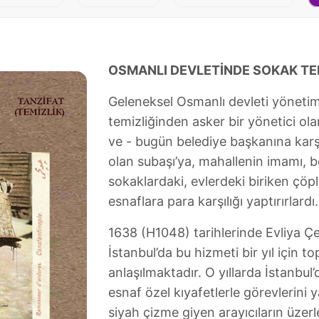
OSMANLI DEVLETİNDE SOKAK TE
Geleneksel Osmanlı devleti yönetimi
temizliğinden asker bir yönetici o
ve - bugün belediye başkanına karşı
olan subaşı’ya, mahallenin imamı, be
sokaklardaki, evlerdeki biriken çöpl
esnaflara para karşılığı yaptırırlardı.
1638 (H1048) tarihlerinde Evliya Çel
İstanbul’da bu hizmeti bir yıl için 
anlaşılmaktadır. O yıllarda İstanbul’
esnaf özel kıyafetlerle görevlerini 
siyah çizme giyen arayıcıların üzerl