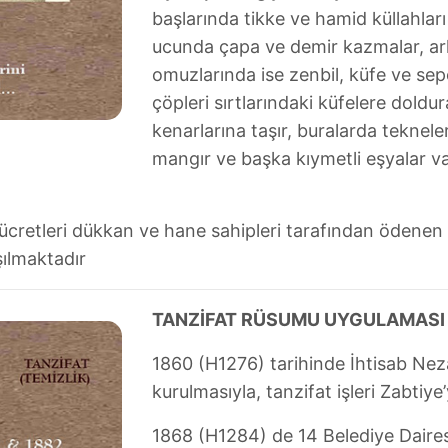
başlarında tikke ve hamid küllahlar
ucunda çapa ve demir kazmalar, ark
omuzlarında ise zenbil, küfe ve sepe
çöpleri sırtlarındaki küfelere doldu
kenarlarına taşır, buralarda teknele
mangır ve başka kıymetli eşyalar var
, ücretleri dükkan ve hane sahipleri tarafından ödenen
ılmaktadır
TANZİFAT RÜSUMU UYGULAMASI
1860 (H1276) tarihinde İhtisab Neza
kurulmasıyla, tanzifat işleri Zabtiye
1868 (H1284) de 14 Belediye Daires