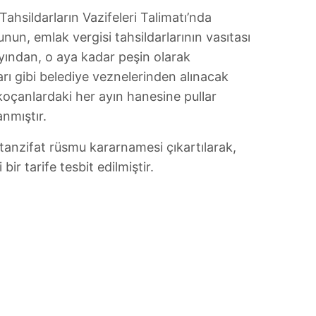
ahsildarların Vazifeleri Talimatı’nda
unun, emlak vergisi tahsildarlarının vasıtası
 ayından, o aya kadar peşin olarak
rı gibi belediye veznelerinden alınacak
koçanlardaki her ayın hanesine pullar
anmıştır.
 tanzifat rüsmu kararnamesi çıkartılarak,
ir tarife tesbit edilmiştir.