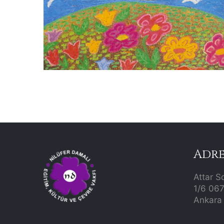
Adre
Attar S
1/6 06
Ankara 