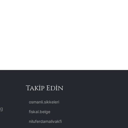
Takip Edin
osmanli.sikkeleri
rg
fiskal.belge
niluferdamalivakfi