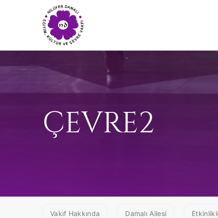
ÇEVRE2
Vakıf Hakkında
Damalı Ailesi
Etkinlikl