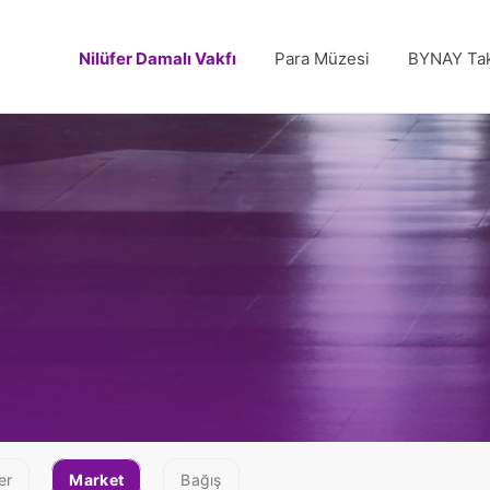
Nilüfer Damalı Vakfı
Para Müzesi
BYNAY Tak
er
Market
Bağış