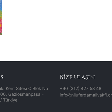
s
Bize ulaşın
ok. Kent Sitesi C Blok No
+90 (312) 427 58 48
700, Gaziosmanpaşa -
info@niluferdamalivakfi.o
/ Türkiye