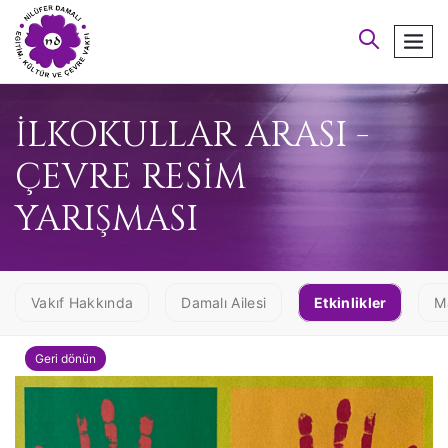
arayın
men
İLKOKULLAR ARASI -
ÇEVRE RESİM
YARIŞMASI
Vakıf Hakkında
Damalı Ailesi
Etkinlikler
M
Geri dönün