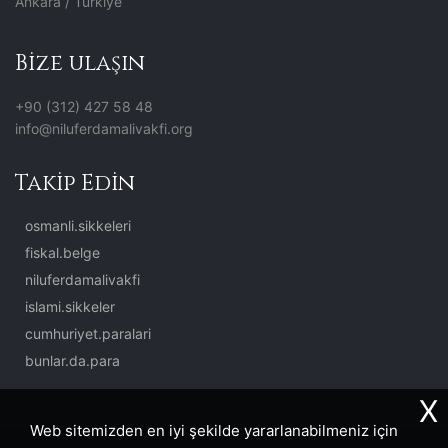
Ankara / Türkiye
Bize ulaşın
+90 (312) 427 58 48
info@niluferdamalivakfi.org
Takip Edin
osmanli.sikkeleri
fiskal.belge
niluferdamalivakfi
islami.sikkeler
cumhuriyet.paralari
bunlar.da.para
X
Web sitemizden en iyi şekilde yararlanabilmeniz için