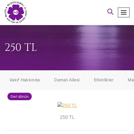
arayın
men
250 TL
Vakıf Hakkında
Damalı Ailesi
Etkinlikler
Ma
Geri dönün
250 TL