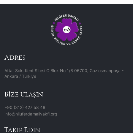
Adres
Attar Sok. Kent Sitesi C Blok No 1/6 06700, Gaziosmanpaşa -
Ankara / Türkiye
Bize ulaşın
+90 (312) 427 58 48
info@niluferdamalivakfi.org
Takip Edin