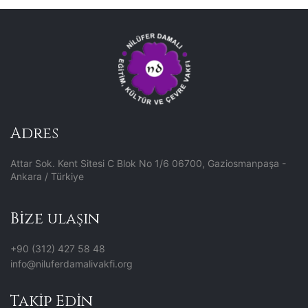
Adres
Attar Sok. Kent Sitesi C Blok No 1/6 06700, Gaziosmanpaşa -
Ankara / Türkiye
Bize ulaşın
+90 (312) 427 58 48
info@niluferdamalivakfi.org
Takip Edin