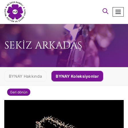
arayın
men
SEKİZ ARKADAŞ
BYNAY Hakkında
BYNAY Koleksiyonlar
Geri dönün