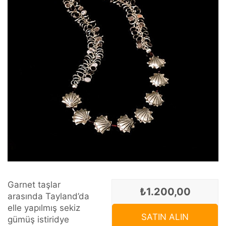
Garnet taşlar
₺1.200,00
arasında Tayland’da
elle yapılmış sekiz
SATIN ALIN
gümüş istiridye