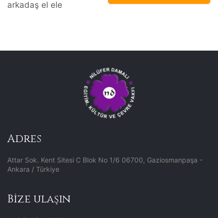
arkadaş el ele
Adres
Attar Sok. Kent Sitesi C Blok No 1/6 06700, Gaziosmanpaşa -
Ankara / Türkiye
Bize ulaşın