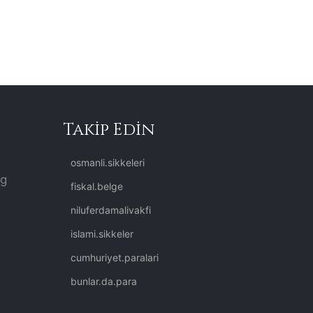
Takip Edin
osmanli.sikkeleri
rg
fiskal.belge
niluferdamalivakfi
islami.sikkeler
cumhuriyet.paralari
bunlar.da.para