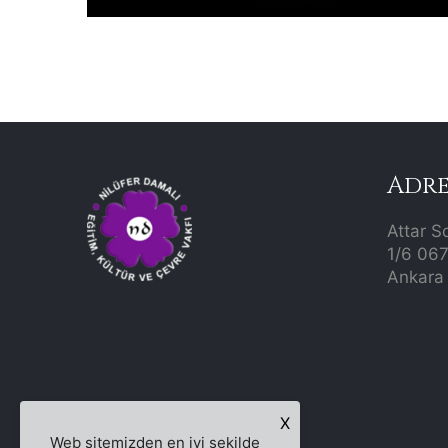
Adre
Attar S
1/6 06
Ankara 
X
Web sitemizden en iyi şekilde