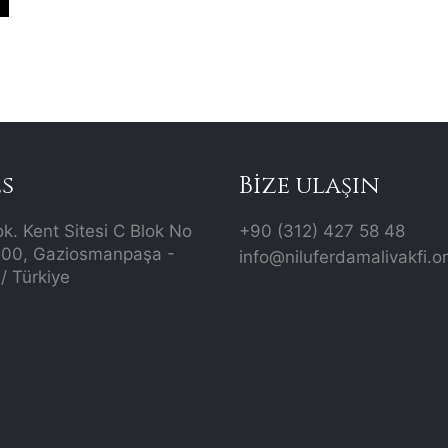
s
Bize ulaşın
ok. Kent Sitesi C Blok No
+90 (312) 427 58 48
700, Gaziosmanpaşa -
info@niluferdamalivakfi.o
/ Türkiye